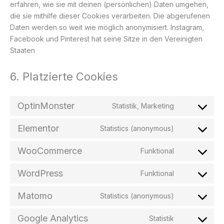
erfahren, wie sie mit deinen (persönlichen) Daten umgehen,
die sie mithilfe dieser Cookies verarbeiten. Die abgerufenen
Daten werden so weit wie möglich anonymisiert. Instagram,
Facebook und Pinterest hat seine Sitze in den Vereinigten
Staaten
6. Platzierte Cookies
OptinMonster
Statistik, Marketing
Consent
to
Elementor
Statistics (anonymous)
service
Consent
optinmonster
to
WooCommerce
Funktional
service
Consent
elementor
to
WordPress
Funktional
service
Consent
woocommer
to
Matomo
Statistics (anonymous)
service
Consent
wordpress
to
Google Analytics
Statistik
service
Consent