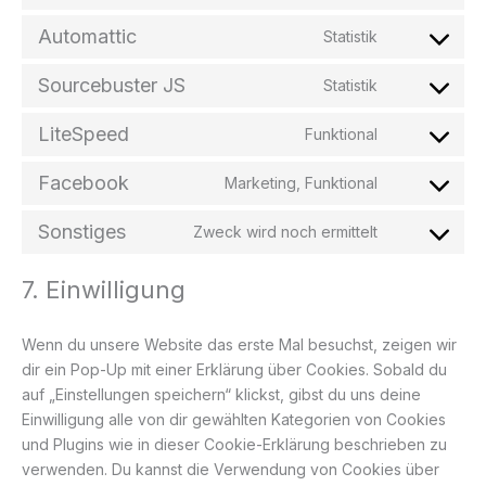
matomo
to
Automattic
Statistik
service
Consent
google-
to
Sourcebuster JS
analytics
Statistik
service
Consent
automattic
to
LiteSpeed
Funktional
service
Consent
sourcebuster
to
Facebook
js
Marketing, Funktional
service
Consent
litespeed
to
Sonstiges
Zweck wird noch ermittelt
service
Consent
facebook
to
7. Einwilligung
service
sonstiges
Wenn du unsere Website das erste Mal besuchst, zeigen wir
dir ein Pop-Up mit einer Erklärung über Cookies. Sobald du
auf „Einstellungen speichern“ klickst, gibst du uns deine
Einwilligung alle von dir gewählten Kategorien von Cookies
und Plugins wie in dieser Cookie-Erklärung beschrieben zu
verwenden. Du kannst die Verwendung von Cookies über