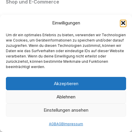
Shop und E-Commerce
Wir verarbeiten die Daten unserer Kunden, um ihnen
Einwilligungen
die Auswahl, den Erwerb, bzw. die Bestellung der
gewählten Produkte, Waren sowie verbundener
Um dir ein optimales Erlebnis zu bieten, verwenden wir Technologien
wie Cookies, um Geräteinformationen zu speichern und/oder darauf
Leistungen, als auch deren Bezahlung und
zuzugreifen. Wenn du diesen Technologien zustimmst, können wir
Zustellung, bzw. Ausführung zu ermöglichen. Sofern
Daten wie das Surfverhalten oder eindeutige IDs auf dieser Website
verarbeiten. Wenn du deine Einwilligung nicht erteilst oder
für die Ausführung einer Bestellung erforderlich,
zurückziehst, können bestimmte Merkmale und Funktionen
setzen wir Dienstleister, insbesondere Post-,
beeinträchtigt werden.
Speditions- und Versandunternehmen ein, um die
Lieferung, bzw. Ausführung gegenüber unseren
Akzeptieren
Kunden durchzuführen. Für die Abwicklung der
Ablehnen
Zahlungsvorgänge nehmen wir die Dienste von
Banken und Zahlungsdienstleistern in Anspruch. Die
Einstellungen ansehen
erforderlichen Angaben sind als solche im Rahmen
des Bestell- bzw. vergleichbaren Erwerbsvorgangs
AGB
AGB
Impressum
gekennzeichnet und umfassen die zur Auslieferung,